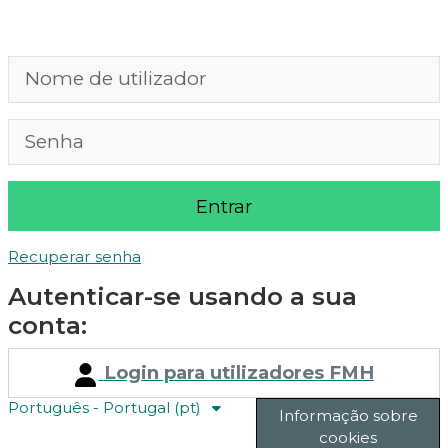
Ir para o conteúdo principal
Nome de utilizador
Senha
Entrar
Recuperar senha
Autenticar-se usando a sua
conta:
Login para utilizadores FMH
Português - Portugal ‎(pt)‎
Informação sobre
cookies