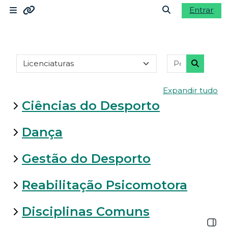
Ir para o conteúdo principal
Entrar
Painel lateral
Ligações
Alternar a ent
Categorias de disciplinas
Pesquisar d
Moodle community
Pesquisa
Expandir tudo
Moodle.com
Ciências do Desporto
Dança
Gestão do Desporto
Reabilitação Psicomotora
Disciplinas Comuns
Abrir