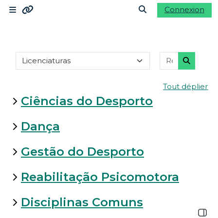
Passer au contenu principal
Connexion
Panneau latéral
Ligações
Activer/désactiver l
Catégories de cours
Recherche
Moodle community
Recherc
Tout déplier
Moodle.com
Ciências do Desporto
Dança
Gestão do Desporto
Reabilitação Psicomotora
Disciplinas Comuns
Ouvrir