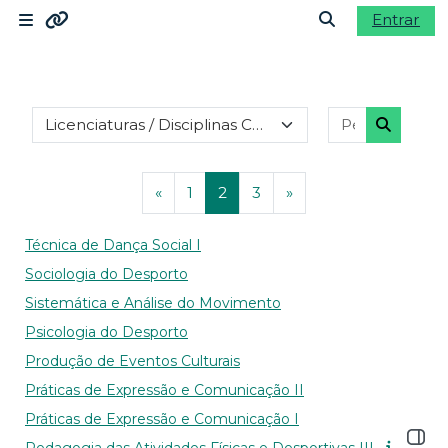
Ir para o conteúdo principal
Entrar
Painel lateral
Ligações
Alternar a ent
Categorias de disciplinas
Pesquisar d
Moodle community
Pesquisa
Moodle.com
Página anterior
Página 1
Página 2
Página 3
Página seguinte
«
1
2
3
»
Técnica de Dança Social I
Sociologia do Desporto
Sistemática e Análise do Movimento
Psicologia do Desporto
Produção de Eventos Culturais
Práticas de Expressão e Comunicação II
Práticas de Expressão e Comunicação I
Abrir