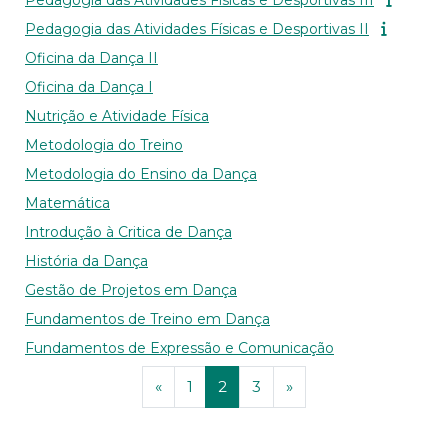
Pedagogia das Atividades Físicas e Desportivas III
Pedagogia das Atividades Físicas e Desportivas II
Oficina da Dança II
Oficina da Dança I
Nutrição e Atividade Física
Metodologia do Treino
Metodologia do Ensino da Dança
Matemática
Introdução à Critica de Dança
História da Dança
Gestão de Projetos em Dança
Fundamentos de Treino em Dança
Fundamentos de Expressão e Comunicação
Página anterior
Página 1
Página 2
Página 3
Página seguinte
«
1
2
3
»