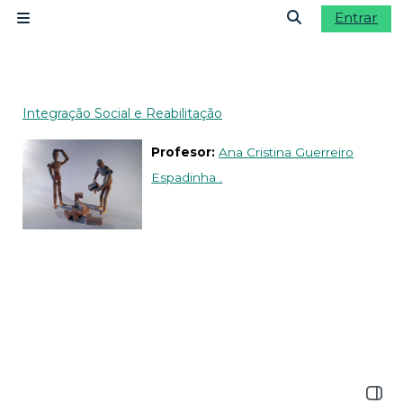
Salta al contenido principal
Entrar
Panel lateral
Selector de b
Integração Social e Reabilitação
Profesor:
Ana Cristina Guerreiro
Espadinha .
Abrir