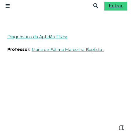
Ir para o conteúdo principal
Entrar
Painel lateral
Alternar a ent
Diagnóstico da Aptidão Física
Professor:
Maria de Fátima Marcelina Baptista .
Abrir