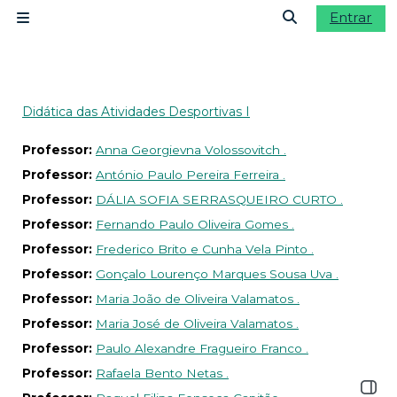
Ir para o conteúdo principal
Entrar
Painel lateral
Alternar a ent
Didática das Atividades Desportivas I
Professor:
Anna Georgievna Volossovitch .
Professor:
António Paulo Pereira Ferreira .
Professor:
DÁLIA SOFIA SERRASQUEIRO CURTO .
Professor:
Fernando Paulo Oliveira Gomes .
Professor:
Frederico Brito e Cunha Vela Pinto .
Professor:
Gonçalo Lourenço Marques Sousa Uva .
Professor:
Maria João de Oliveira Valamatos .
Professor:
Maria José de Oliveira Valamatos .
Professor:
Paulo Alexandre Fragueiro Franco .
Professor:
Rafaela Bento Netas .
Abrir