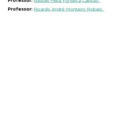
Professor:
Raquel Filipa Fonseca Capitão .
Professor:
Ricardo André Monteiro Robalo .