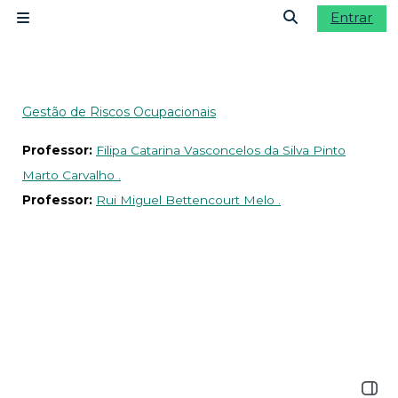
Ir para o conteúdo principal
Entrar
Painel lateral
Alternar a ent
Gestão de Riscos Ocupacionais
Professor:
Filipa Catarina Vasconcelos da Silva Pinto
Marto Carvalho .
Professor:
Rui Miguel Bettencourt Melo .
Abrir