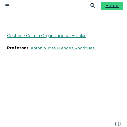
Ir para o conteúdo principal
Entrar
Painel lateral
Alternar a ent
Gestão e Cultura Organizacional Escolar
Professor:
António José Mendes Rodrigues .
Abrir