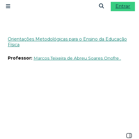
Ir para o conteúdo principal
Entrar
Painel lateral
Alternar a ent
Orientações Metodológicas para o Ensino da Educação
Física
Professor:
Marcos Teixeira de Abreu Soares Onofre .
Abrir