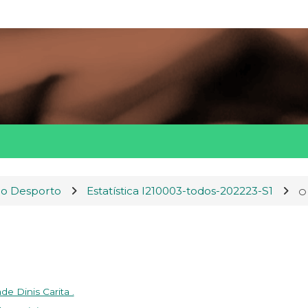
do Desporto
Estatística I210003-todos-202223-S1
e Dinis Carita .