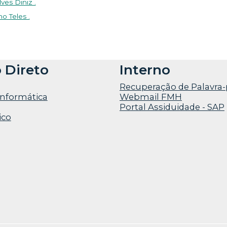
ves Diniz .
no Teles .
 Direto
Interno
Recuperação de Palavra
informática
Webmail FMH
Portal Assiduidade - SAP
ico
uman Kinetics