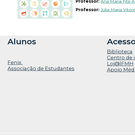
Professor:
Ana Maria Fité Al
Professor:
Júlia Maria Vitori
Alunos
Acesso
Biblioteca
Centro de 
Fenix
Loj@|FMH
Associação de Estudantes
Apoio Méd
Faculdade de Motricidade Humana | Faculty of H