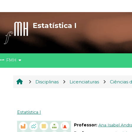
Ir para o conteúdo principal
Estatística I
FMH
Disciplinas
Licenciaturas
Ciências 
Estatística I
Professor:
Ana Isabel Andrad