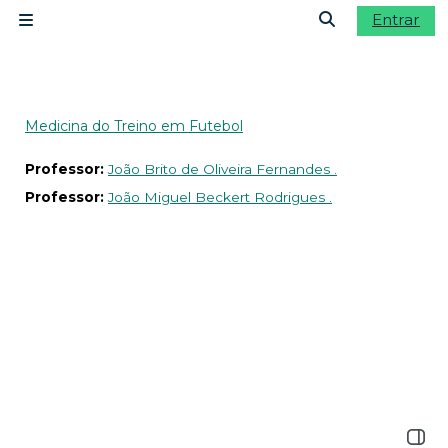
Ir para o conteúdo principal
Entrar
Painel lateral
Alternar a ent
Medicina do Treino em Futebol
Professor:
João Brito de Oliveira Fernandes .
Professor:
João Miguel Beckert Rodrigues .
Abrir