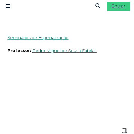
Ir para o conteúdo principal
Entrar
Painel lateral
Alternar a ent
Seminários de Especialização
Professor:
Pedro Miguel de Sousa Fatela .
Abrir