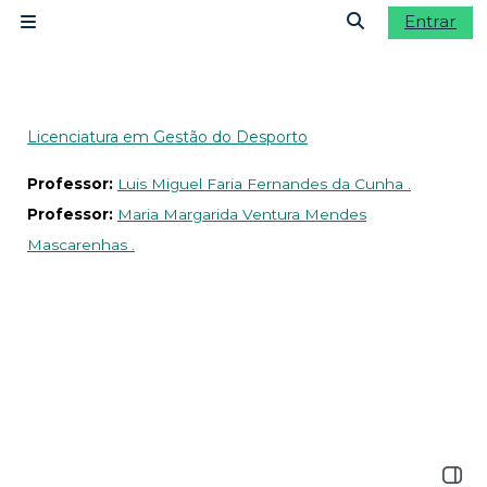
Ir para o conteúdo principal
Entrar
Painel lateral
Alternar a ent
Licenciatura em Gestão do Desporto
Professor:
Luis Miguel Faria Fernandes da Cunha .
Professor:
Maria Margarida Ventura Mendes
Mascarenhas .
Abrir