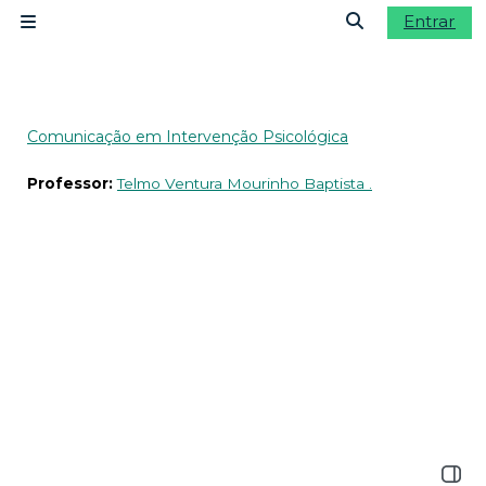
Ir para o conteúdo principal
Entrar
Painel lateral
Alternar a ent
Comunicação em Intervenção Psicológica
Professor:
Telmo Ventura Mourinho Baptista .
Abrir